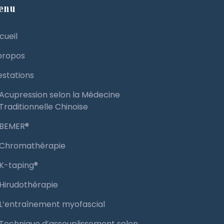
enu
cueil
propos
estations
Acupression selon la Médecine
Traditionnelle Chinoise
BEMER®️
Chromathérapie
K-taping®️
Hirudothérapie
L’entraînement myofascial
Technique d’assouplissement selon