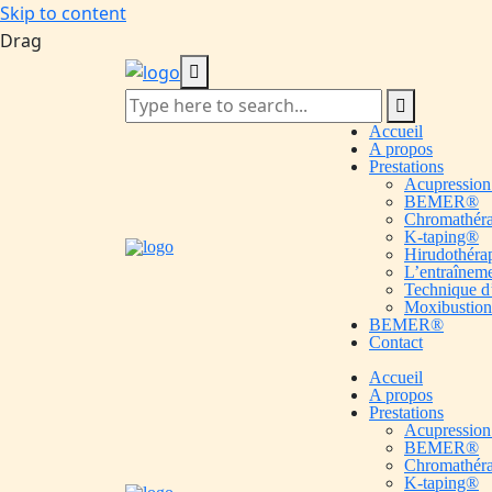
Skip to content
Drag
Accueil
A propos
Prestations
Acupression 
BEMER®️
Chromathéra
K-taping®️
Hirudothéra
L’entraînem
Technique d
Moxibustion
BEMER®️
Contact
Accueil
A propos
Prestations
Acupression 
BEMER®️
Chromathéra
K-taping®️