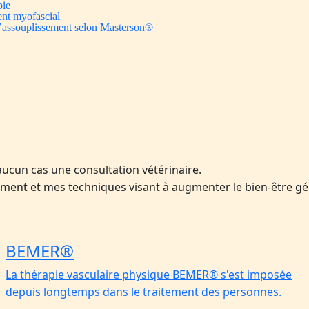
pie
ent myofascial
’assouplissement selon Masterson®️
ucun cas une consultation vétérinaire.
nement et mes techniques visant à augmenter le bien-être g
BEMER®️
La thérapie vasculaire physique BEMER® s'est imposée
depuis longtemps dans le traitement des personnes.