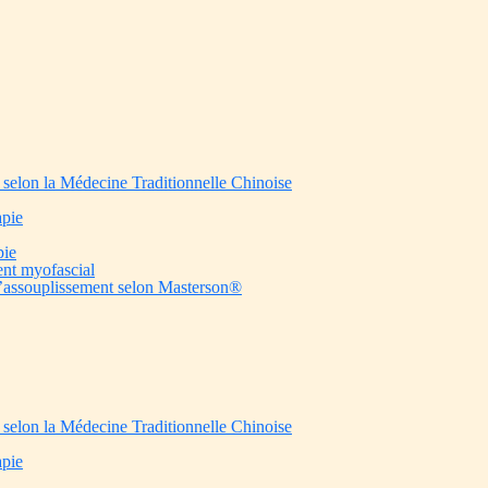
selon la Médecine Traditionnelle Chinoise
pie
pie
ent myofascial
’assouplissement selon Masterson®️
selon la Médecine Traditionnelle Chinoise
pie