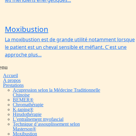
les méridiens énergétiques...
Moxibustion
La moxibustion est de grande utilité notamment lorsque
le patient est un cheval sensible et méfiant. C´est une
approche plus...
enu
Accueil
A propos
Prestations
Acupression selon la Médecine Traditionnelle
Chinoise
BEMER®️
Chromathérapie
K-taping®️
Hirudothérapie
L’entraînement myofascial
Technique d’assouplissement selon
Masterson®️
Moxibustion