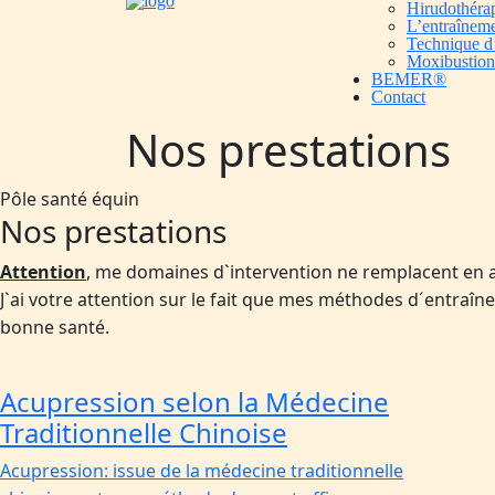
Hirudothéra
L’entraînem
Technique d
Moxibustion
BEMER®️
Contact
Nos prestations
Pôle santé équin
Nos prestations
Attention
, me domaines d`intervention ne remplacent en a
J`ai votre attention sur le fait que mes méthodes d´entraî
bonne santé.
Acupression selon la Médecine
Traditionnelle Chinoise
Acupression: issue de la médecine traditionnelle