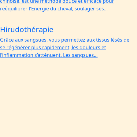
chinoise, est une méthode douce et efficace pour
rééquilibrer l'Energie du cheval, soulager ses...
Hirudothérapie
Grâce aux sangsues, vous permettez aux tissus lésés de
se régénérer plus rapidement, les douleurs et
l’inflammation s’atténuent. Les sangsues...