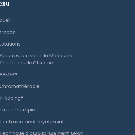
enu
cueil
propos
estations
Acupression selon la Médecine
Traditionnelle Chinoise
BEMER®️
Chromathérapie
K-taping®️
Hirudothérapie
L’entraînement myofascial
Technique d’assouplissement selon